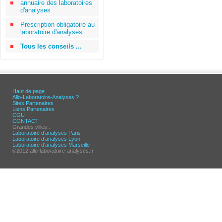
annuaire des laboratoires
d'analyses
Prescription obligatoire au
laboratoire d'analyses
Tous les conseils ...
Haut de page
Allo-Laboratoire-Analyses ?
Sites Partenaires
Liens Partenaires
CGU
CONTACT
Grandes villes :
Laboratoire d'analyses Paris
Laboratoire d'analyses Lyon
Laboratoire d'analyses Marseille
©2012 allo-laboratoire-analyses.fr