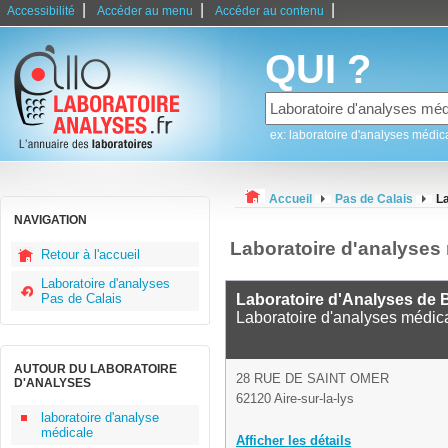
|
|
|
Accessibilité
Accéder au menu
Accéder au contenu
QUI ?
ex: laboratoire d'analyses médic
Accueil
Pas de Calais
La
NAVIGATION
Laboratoire d'analyses 
Retour à l'accueil
Laboratoire d'analyses
Pas de Calais
Laboratoire d'Analyses de B
Laboratoire d'analyses médic
AUTOUR DU LABORATOIRE
28 RUE DE SAINT OMER
D'ANALYSES
62120 Aire-sur-la-lys
laboratoire d'analyse
médicale
Afficher les détails