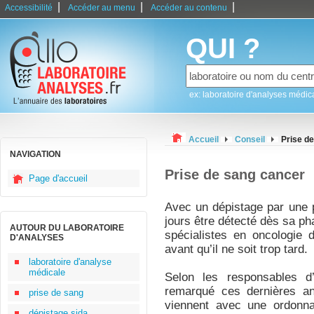
|
|
|
Accessibilité
Accéder au menu
Accéder au contenu
QUI ?
ex: laboratoire d'analyses médic
Accueil
Conseil
Prise d
NAVIGATION
Prise de sang cancer
Page d'accueil
Avec un dépistage par une 
jours être détecté dès sa ph
AUTOUR DU LABORATOIRE
spécialistes en oncologie d
D'ANALYSES
avant qu’il ne soit trop tard.
laboratoire d'analyse
médicale
Selon les responsables d’
remarqué ces dernières a
prise de sang
viennent avec une ordonna
dépistage sida