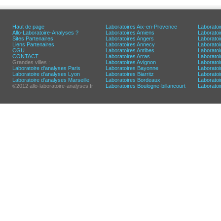
Haut de page
Laboratoires Aix-en-Provence
Laboratoi
Allo-Laboratoire-Analyses ?
Laboratoires Amiens
Laborato
Sites Partenaires
Laboratoires Angers
Laborato
Liens Partenaires
Laboratoires Annecy
Laboratoi
CGU
Laboratoires Antibes
Laboratoi
CONTACT
Laboratoires Arras
Laboratoi
Grandes villes :
Laboratoires Avignon
Laboratoi
Laboratoire d'analyses Paris
Laboratoires Bayonne
Laboratoi
Laboratoire d'analyses Lyon
Laboratoires Biarritz
Laborato
Laboratoire d'analyses Marseille
Laboratoires Bordeaux
Laboratoir
©2012 allo-laboratoire-analyses.fr
Laboratoires Boulogne-billancourt
Laborato