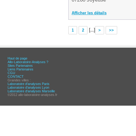
Afficher les détails
[...]
1
2
>
>>
Haut de page
Allo-Laboratoire-Analyses ?
Sites Partenaires
Liens Partenaires
CGU
CONTACT
Grandes villes :
Laboratoire d'analyses Paris
Laboratoire d'analyses Lyon
Laboratoire d'analyses Marseille
©2012 allo-laboratoire-analyses.fr