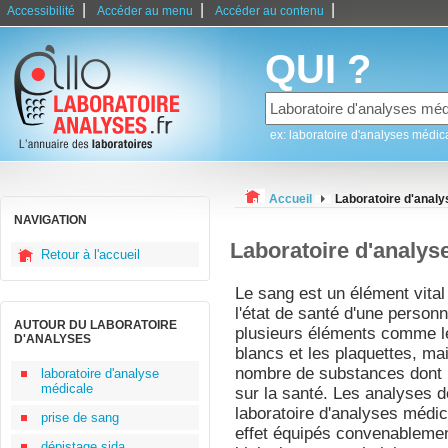
|
|
|
Accessibilité
Accéder au menu
Accéder au contenu
QUI ?
ex: laboratoire d'analyses médic
Accueil
Laboratoire d'anal
NAVIGATION
Laboratoire d'analy
Retour à l'accueil
Le sang est un élément vital
l'état de santé d'une person
AUTOUR DU LABORATOIRE
plusieurs éléments comme le
D'ANALYSES
blancs et les plaquettes, ma
nombre de substances dont l
laboratoire d'analyse
médicale
sur la santé. Les analyses d
laboratoire d'analyses médi
prise de sang
effet équipés convenablemen
dépistage sida