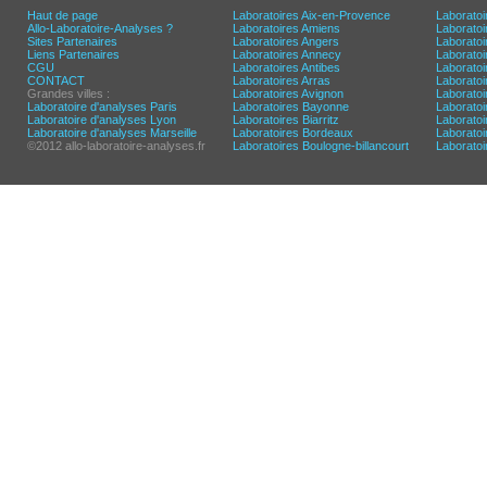
Haut de page
Laboratoires Aix-en-Provence
Laboratoi
Allo-Laboratoire-Analyses ?
Laboratoires Amiens
Laborato
Sites Partenaires
Laboratoires Angers
Laborato
Liens Partenaires
Laboratoires Annecy
Laboratoi
CGU
Laboratoires Antibes
Laboratoi
CONTACT
Laboratoires Arras
Laboratoi
Grandes villes :
Laboratoires Avignon
Laboratoi
Laboratoire d'analyses Paris
Laboratoires Bayonne
Laboratoi
Laboratoire d'analyses Lyon
Laboratoires Biarritz
Laborato
Laboratoire d'analyses Marseille
Laboratoires Bordeaux
Laboratoir
©2012 allo-laboratoire-analyses.fr
Laboratoires Boulogne-billancourt
Laborato