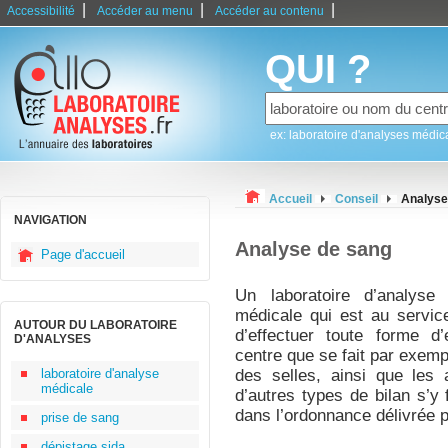
|
|
|
Accessibilité
Accéder au menu
Accéder au contenu
QUI ?
ex: laboratoire d'analyses médic
Accueil
Conseil
Analyse
NAVIGATION
Analyse de sang
Page d'accueil
Un laboratoire d’analyse
médicale qui est au servic
AUTOUR DU LABORATOIRE
d’effectuer toute forme d
D'ANALYSES
centre que se fait par exem
laboratoire d'analyse
des selles, ainsi que les 
médicale
d’autres types de bilan s’y 
dans l’ordonnance délivrée p
prise de sang
dépistage sida