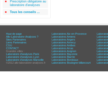
Prescription obligatoire au
laboratoire d'analyses
Tous les conseils ...
Haut de page
Laboratoires Aix-en-Provence
Laboratoi
Allo-Laboratoire-Analyses ?
Laboratoires Amiens
Laborato
Sites Partenaires
Laboratoires Angers
Laborato
Liens Partenaires
Laboratoires Annecy
Laboratoi
CGU
Laboratoires Antibes
Laboratoi
CONTACT
Laboratoires Arras
Laboratoi
Grandes villes :
Laboratoires Avignon
Laboratoi
Laboratoire d'analyses Paris
Laboratoires Bayonne
Laboratoi
Laboratoire d'analyses Lyon
Laboratoires Biarritz
Laborato
Laboratoire d'analyses Marseille
Laboratoires Bordeaux
Laboratoir
©2012 allo-laboratoire-analyses.fr
Laboratoires Boulogne-billancourt
Laborato