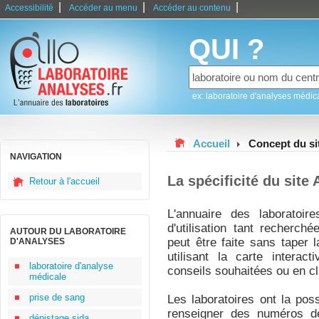
|
|
|
Accessibilité
Accéder au menu
Accéder au contenu
QUI ?
ex: laboratoire d'analyses médic
Accueil
Concept du si
NAVIGATION
La spécificité du site
Retour à l'accueil
L'annuaire des laboratoire
d'utilisation tant recherch
AUTOUR DU LABORATOIRE
peut être faite sans taper 
D'ANALYSES
utilisant la carte interac
laboratoire d'analyse
conseils souhaitées ou en cli
médicale
prise de sang
Les laboratoires ont la poss
renseigner des numéros d
dépistage sida