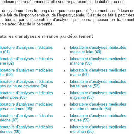
médecin pourra déterminer si elle souffre par exemple de diabète ou non.
x de glycémie dans le sang d’une personne permet également au médecin d
 elle fait de l’hypoglycémie ou de l’hyperglycémie. C’est de ce fait à partir de
ats fournis par un laboratoire d’analyse qu’il pourra proposer un traitemen
ble avec l’état de la personne.
atoires d'analyses en France par département
aboratoire d'analyses médicales
laboratoire d'analyses médicales
n (01)
maine et loire (49)
aboratoire d'analyses médicales
laboratoire d'analyses médicales
isne (02)
manche (50)
aboratoire d'analyses médicales
laboratoire d'analyses médicales
lier (03)
marne (51)
aboratoire d'analyses médicales
laboratoire d'analyses médicales
lpes de haute provence (04)
haute marne (52)
aboratoire d'analyses médicales
laboratoire d'analyses médicales
autes alpes (05)
mayenne (53)
aboratoire d'analyses médicales
laboratoire d'analyses médicales
lpes maritimes (06)
meurthe et moselle (54)
aboratoire d'analyses médicales
laboratoire d'analyses médicales
rdèche (07)
meuse (55)
aboratoire d'analyses médicales
laboratoire d'analyses médicales
rdennes (08)
morbihan (56)