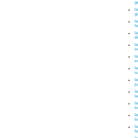
g
l
g
l
hé
l
il
l
in
l
in
l
is
l
ju
l
l
l
lo
l
lo
l
ha