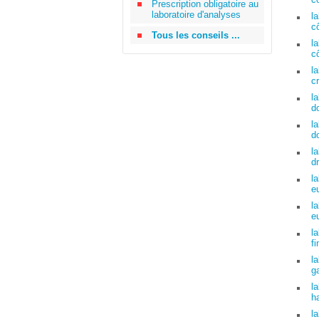
Prescription obligatoire au
laboratoire d'analyses
l
cô
Tous les conseils ...
l
c
l
c
l
d
l
d
l
d
l
e
l
eu
l
fi
l
g
l
h
l