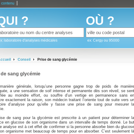
|
 contenu
QUI ?
OÙ ?
x: laboratoire d'analyses médicales
ex: Cergy ou 95000
ccueil
Conseil
Prise de sang glycémie
 de sang glycémie
manière générale, lorsqu’une personne gagne trop de poids de manièr
iquée, a une sensation de soif intense et permanente dès son réveil, se sen
flée au moindre effort, ou souffre d’un vertige en permanence sans e
re exactement la raison, son médecin traitant l’oriente tout de suite vers u
toire d’analyse pour qu’elle y fasse une prise de sang pour mesurer l
ie.
ise de sang pour la glycémie est prescrite à un patient pour déterminer l
nce en glucose de son organisme dans un intervalle de temps donné. Le bu
e analyse est à cet effet de confirmer si la personne absorbe bien du glucos
son organisme met beaucoup de temps pour en absorber. C’est seulement l