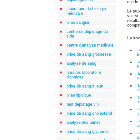
que le 
laboratoire de biologie
Le tau
médicale
voir si
résult
bilan sanguin
compati
centre de dépistage du
sida
Labor
centre d'analyse médicale
l
prise de sang grossesse
ai
l
analyse de sang
a
horaires laboratoire
l
d'analyse
al
l
prise de sang à jeun
a
bilan lipidique
l
h
test dépistage vih
l
prise de sang cholestérol
a
l
analyse des urines
a
prise de sang glycémie
l
a