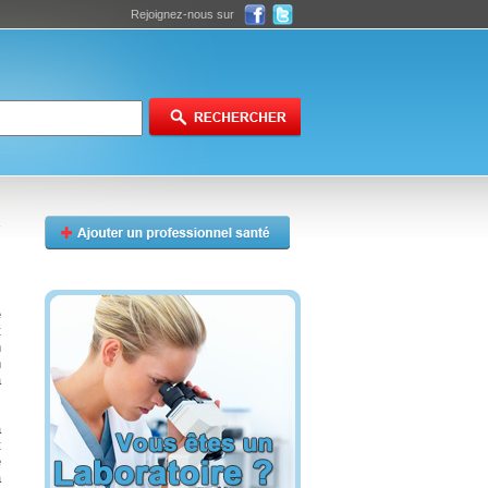
Rejoignez-nous sur
e
t
n
n
a
a
t
e
à