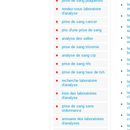
prise de sang plaquettes
l
a
rendez-vous laboratoire
d'analyse
l
a
prise de sang cancer
l
prix d'une prise de sang
a
l
analyse des selles
a
prise de sang trisomie
l
b
analyse de sang crp
l
prise de sang nfs
c
l
prise de sang taux de tsh
c
recherche laboratoire
l
d'analyse
c
l
liste des laboratoires
c
d'analyse
l
prise de sang sans
c
ordonnance
l
annuaire des laboratoires
c
d'analyses
l
c