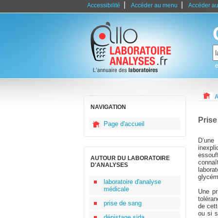
|
|
Accessibilité
Accéder au menu
Accéder au
e
A
NAVIGATION
Prise
Page d'accueil
D’une 
inexpl
essouf
AUTOUR DU LABORATOIRE
connaît
D'ANALYSES
labora
glycém
laboratoire d'analyse
médicale
Une pr
toléra
prise de sang
de cett
ou si 
dépistage sida