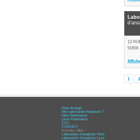
Labo
d'ana
13 RU
91800 
Affich
1
Haut de page
Allo-Laboratoire-Analyses ?
Sites Partenaires
Liens Partenaires
CGU
CONTACT
Grandes villes :
Laboratoire d'analyses Paris
Laboratoire d'analyses Lyon