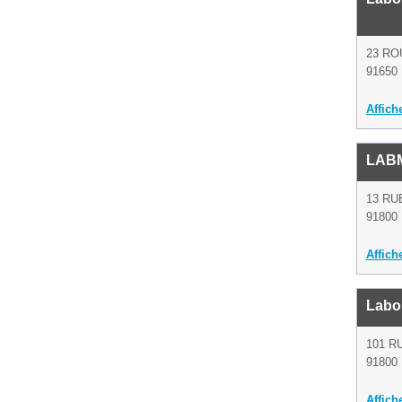
23 RO
91650 
Affich
LABM
13 RU
91800 
Affich
Labo
101 R
91800 
Affich