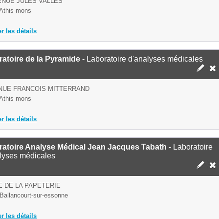
ENUE JULES VALLES
Athis-mons
er les détails
atoire de la Pyramide
- Laboratoire d'analyses médicales
NUE FRANCOIS MITTERRAND
Athis-mons
er les détails
ratoire Analyse Médical Jean Jacques Tabath
- Laboratoire
lyses médicales
E DE LA PAPETERIE
Ballancourt-sur-essonne
er les détails