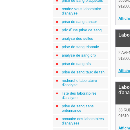
prise de sang plaquettes
38 AV
91200 
rendez-vous laboratoire
d'analyse
Affich
prise de sang cancer
prix d'une prise de sang
Labor
analyse des selles
prise de sang trisomie
2 AVE
analyse de sang crp
91200 
prise de sang nfs
Affich
prise de sang taux de tsh
recherche laboratoire
d'analyse
Labo
d'ana
liste des laboratoires
d'analyse
prise de sang sans
33 RU
ordonnance
91610 
annuaire des laboratoires
d'analyses
Affich