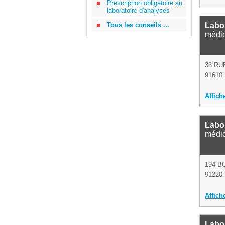
Prescription obligatoire au
laboratoire d'analyses
Tous les conseils ...
Labo
médi
33 RU
91610 
Affich
Labor
médi
194 B
91220 
Affich
Labor