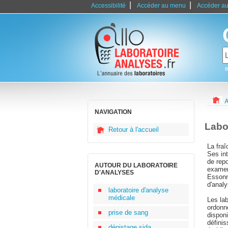
|
|
Accessibilité
Accéder au menu
Accéder au
e
A
NAVIGATION
Labo
Retour à l'accueil
La fraî
Ses in
de repo
AUTOUR DU LABORATOIRE
examen
D'ANALYSES
Essonne
d'analy
laboratoire d'analyse
médicale
Les la
ordonn
prise de sang
dispon
défini
dépistage sida