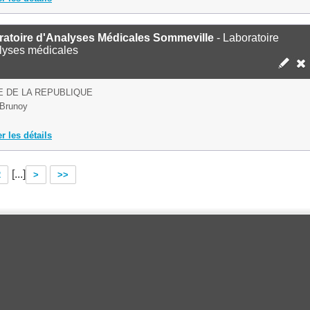
ratoire d'Analyses Médicales Sommeville
- Laboratoire
lyses médicales
E DE LA REPUBLIQUE
Brunoy
er les détails
[...]
2
>
>>