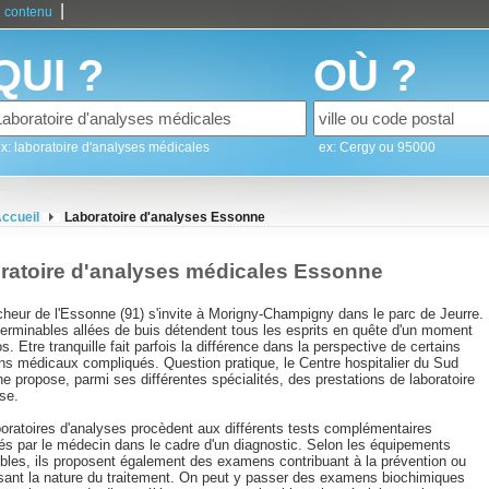
|
 contenu
QUI ?
OÙ ?
x: laboratoire d'analyses médicales
ex: Cergy ou 95000
ccueil
Laboratoire d'analyses Essonne
ratoire d'analyses médicales Essonne
cheur de l'Essonne (91) s'invite à Morigny-Champigny dans le parc de Jeurre.
terminables allées de buis détendent tous les esprits en quête d'un moment
s. Etre tranquille fait parfois la différence dans la perspective de certains
s médicaux compliqués. Question pratique, le Centre hospitalier du Sud
 propose, parmi ses différentes spécialités, des prestations de laboratoire
se.
boratoires d'analyses procèdent aux différents tests complémentaires
és par le médecin dans le cadre d'un diagnostic. Selon les équipements
ibles, ils proposent également des examens contribuant à la prévention ou
ssant la nature du traitement. On peut y passer des examens biochimiques