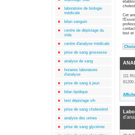
établis
cholest
laboratoire de biologie
médicale
Cet ann
l'Esson
bilan sanguin
profes
contact
centre de dépistage du
test et
sida
centre d'analyse médicale
prise de sang grossesse
analyse de sang
ANA
horaires laboratoire
d'analyse
111 R
91200 
prise de sang à jeun
bilan lipidique
Affich
test dépistage vih
prise de sang cholestérol
Labor
d'ana
analyse des urines
prise de sang glycémie