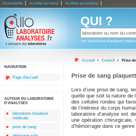
|
|
|
Accessibilité
Accéder au menu
Accéder au contenu
QUI ?
ex: laboratoire d'analyses médic
Accueil
Conseil
Prise de
NAVIGATION
Prise de sang plaquet
Page d'accueil
Lors d’une prise de sang, le
quelle que soit la nature de 
AUTOUR DU LABORATOIRE
des cellules rondes qui favo
D'ANALYSES
de l’intérieur du corps humai
laboratoire d'analyse
laboratoire d’analyse est de
médicale
une opération chirurgicale, 
d’hémorragie dans ce genre d
prise de sang
dépistage sida