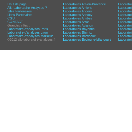
Haut de page
Laboratoires Aix-en-Provence
Laboratoi
Allo-Laboratoire-Analyses ?
Laboratoires Amiens
Laborato
Sites Partenaires
Laboratoires Angers
Laborato
Liens Partenaires
Laboratoires Annecy
Laboratoi
CGU
Laboratoires Antibes
Laboratoi
CONTACT
Laboratoires Arras
Laboratoi
Grandes villes :
Laboratoires Avignon
Laboratoi
Laboratoire d'analyses Paris
Laboratoires Bayonne
Laboratoi
Laboratoire d'analyses Lyon
Laboratoires Biarritz
Laborato
Laboratoire d'analyses Marseille
Laboratoires Bordeaux
Laboratoir
©2012 allo-laboratoire-analyses.fr
Laboratoires Boulogne-billancourt
Laborato