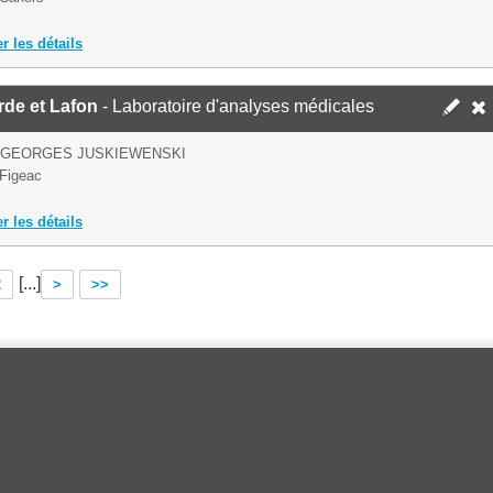
er les détails
rde et Lafon
- Laboratoire d'analyses médicales
D GEORGES JUSKIEWENSKI
Figeac
er les détails
[...]
2
>
>>