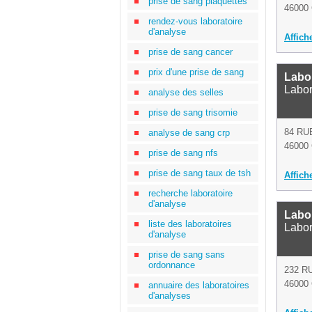
prise de sang plaquettes
46000 
rendez-vous laboratoire
d'analyse
Affich
prise de sang cancer
prix d'une prise de sang
Labo
Labor
analyse des selles
prise de sang trisomie
84 RU
analyse de sang crp
46000 
prise de sang nfs
prise de sang taux de tsh
Affich
recherche laboratoire
d'analyse
Labo
liste des laboratoires
Labor
d'analyse
prise de sang sans
ordonnance
232 R
46000 
annuaire des laboratoires
d'analyses