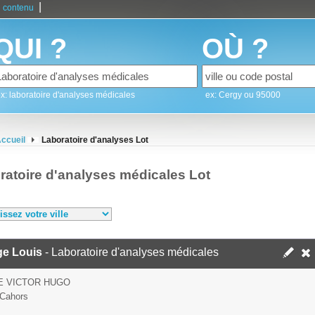
|
 contenu
QUI ?
OÙ ?
x: laboratoire d'analyses médicales
ex: Cergy ou 95000
ccueil
Laboratoire d'analyses Lot
ratoire d'analyses médicales Lot
ge Louis
- Laboratoire d'analyses médicales
E VICTOR HUGO
Cahors