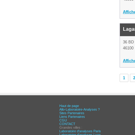
Affich
Laga
36 B
46100 
Affich
1
Haut de page
Allo-Laboratoire-Analyses ?
Sites Partenaires
Liens Partenaires
CGU
CONTACT
Grandes villes :
Laboratoire d'analyses Paris
Laboratoire d'analyses Lyon