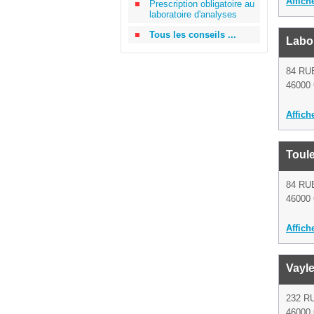
Affich
Prescription obligatoire au
laboratoire d'analyses
Tous les conseils ...
Labo
84 RU
46000 
Affich
Toul
84 RU
46000 
Affich
Vayl
232 R
46000 