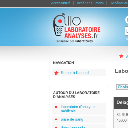
|
|
Accessibilité
Accéder au menu
Accéder au
e
A
NAVIGATION
Labo
Retour à l'accueil
AUTOUR DU LABORATOIRE
D'ANALYSES
Dela
laboratoire d'analyse
médicale
84 RU
prise de sang
46000 
dépistage sida