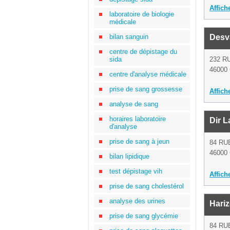
Affich
laboratoire de biologie
médicale
bilan sanguin
Desv
centre de dépistage du
sida
232 R
46000 
centre d'analyse médicale
prise de sang grossesse
Affich
analyse de sang
horaires laboratoire
Dir 
d'analyse
prise de sang à jeun
84 RU
46000 
bilan lipidique
test dépistage vih
Affich
prise de sang cholestérol
analyse des urines
Hariz
prise de sang glycémie
84 RU