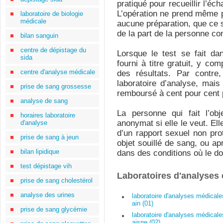
pratiqué pour recueillir l’éc
L’opération ne prend même p
laboratoire de biologie
médicale
aucune préparation, que ce s
de la part de la personne co
bilan sanguin
centre de dépistage du
Lorsque le test se fait da
sida
fourni à titre gratuit, y com
centre d'analyse médicale
des résultats. Par contre
laboratoire d’analyse, mai
prise de sang grossesse
remboursé à cent pour cent p
analyse de sang
La personne qui fait l’ob
horaires laboratoire
anonymat si elle le veut. Elle
d'analyse
d’un rapport sexuel non pro
prise de sang à jeun
objet souillé de sang, ou ap
bilan lipidique
dans des conditions où le do
test dépistage vih
Laboratoires d'analyses
prise de sang cholestérol
analyse des urines
laboratoire d'analyses médicale
ain (01)
prise de sang glycémie
laboratoire d'analyses médicale
aisne (02)