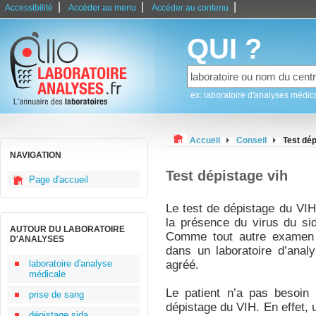
|
|
|
Accessibilité
Accéder au menu
Accéder au contenu
QUI ?
ex: laboratoire d'analyses médic
Accueil
Conseil
Test dép
NAVIGATION
Test dépistage vih
Page d'accueil
Le test de dépistage du VIH
la présence du virus du si
AUTOUR DU LABORATOIRE
Comme tout autre examen m
D'ANALYSES
dans un laboratoire d’anal
laboratoire d'analyse
agréé.
médicale
Le patient n’a pas besoin 
prise de sang
dépistage du VIH. En effet,
dépistage sida