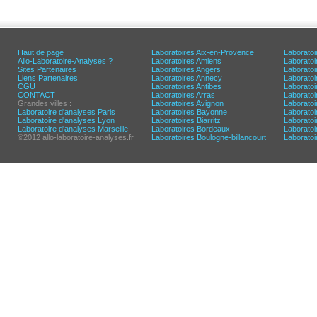
Haut de page
Laboratoires Aix-en-Provence
Laboratoi
Allo-Laboratoire-Analyses ?
Laboratoires Amiens
Laborato
Sites Partenaires
Laboratoires Angers
Laborato
Liens Partenaires
Laboratoires Annecy
Laboratoi
CGU
Laboratoires Antibes
Laboratoi
CONTACT
Laboratoires Arras
Laboratoi
Grandes villes :
Laboratoires Avignon
Laboratoi
Laboratoire d'analyses Paris
Laboratoires Bayonne
Laboratoi
Laboratoire d'analyses Lyon
Laboratoires Biarritz
Laborato
Laboratoire d'analyses Marseille
Laboratoires Bordeaux
Laboratoir
©2012 allo-laboratoire-analyses.fr
Laboratoires Boulogne-billancourt
Laborato