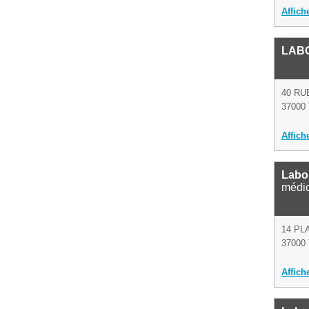
Affich
LAB
40 RU
37000 
Affich
Labor
médi
14 PL
37000 
Affich