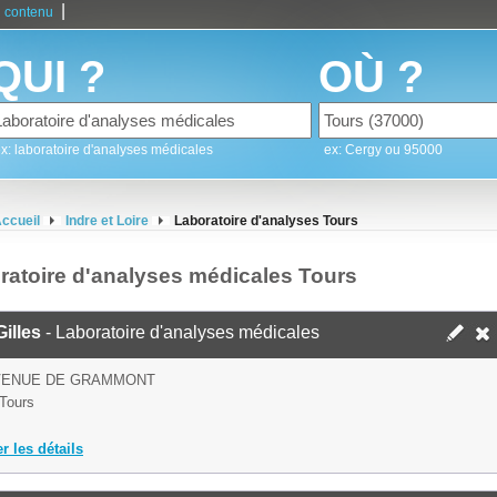
|
 contenu
QUI ?
OÙ ?
x: laboratoire d'analyses médicales
ex: Cergy ou 95000
ccueil
Indre et Loire
Laboratoire d'analyses Tours
ratoire d'analyses médicales Tours
illes
- Laboratoire d'analyses médicales
AVENUE DE GRAMMONT
Tours
er les détails