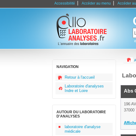
|
|
Accessibilité
Accéder au menu
Accéder au
e
A
NAVIGATION
Labo
Retour à l'accueil
Laboratoire d'analyses
Indre et Loire
Abs G
196 
37000 
AUTOUR DU LABORATOIRE
D'ANALYSES
Affich
laboratoire d'analyse
médicale