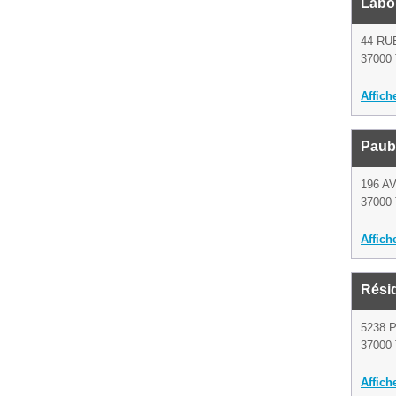
Labor
44 RU
37000 
Affich
Paub
196 
37000 
Affich
Rési
5238 
37000 
Affich