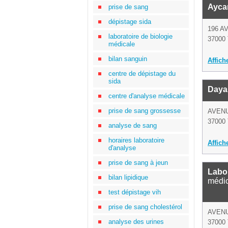
Ayca
prise de sang
dépistage sida
196 
laboratoire de biologie
37000 
médicale
bilan sanguin
Affich
centre de dépistage du
sida
Daya
centre d'analyse médicale
prise de sang grossesse
AVEN
37000 
analyse de sang
horaires laboratoire
Affich
d'analyse
prise de sang à jeun
Labo
bilan lipidique
médi
test dépistage vih
prise de sang cholestérol
AVEN
analyse des urines
37000 