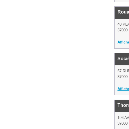
Roua
40 PL
37000 
Affich
Soci
57 R
37000 
Affich
Thom
196 
37000 