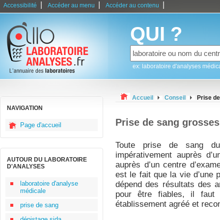
|
|
|
Accessibilité
Accéder au menu
Accéder au contenu
QUI ?
ex: laboratoire d'analyses médic
Accueil
Conseil
Prise d
NAVIGATION
Prise de sang grosse
Page d'accueil
Toute prise de sang dur
impérativement auprès d’un
AUTOUR DU LABORATOIRE
auprès d’un centre d’exame
D'ANALYSES
est le fait que la vie d’une
laboratoire d'analyse
dépend des résultats des an
médicale
pour être fiables, il faut
établissement agréé et reco
prise de sang
dépistage sida