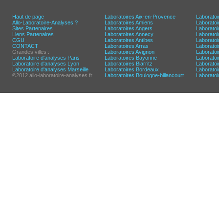
Haut de page
Laboratoires Aix-en-Provence
Laboratoi
Allo-Laboratoire-Analyses ?
Laboratoires Amiens
Laborato
Sites Partenaires
Laboratoires Angers
Laborato
Liens Partenaires
Laboratoires Annecy
Laboratoi
CGU
Laboratoires Antibes
Laboratoi
CONTACT
Laboratoires Arras
Laboratoi
Grandes villes :
Laboratoires Avignon
Laboratoi
Laboratoire d'analyses Paris
Laboratoires Bayonne
Laboratoi
Laboratoire d'analyses Lyon
Laboratoires Biarritz
Laborato
Laboratoire d'analyses Marseille
Laboratoires Bordeaux
Laboratoir
©2012 allo-laboratoire-analyses.fr
Laboratoires Boulogne-billancourt
Laborato