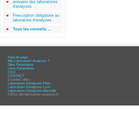
annuaire des laboratoires
d'analyses
Prescription obligatoire au
laboratoire d'analyses
Tous les conseils ...
Haut de page
Allo-Laboratoire-Analyses ?
Sites Partenaires
Liens Partenaires
CGU
CONTACT
Grandes villes :
Laboratoire d'analyses Paris
Laboratoire d'analyses Lyon
Laboratoire d'analyses Marseille
©2012 allo-laboratoire-analyses.fr