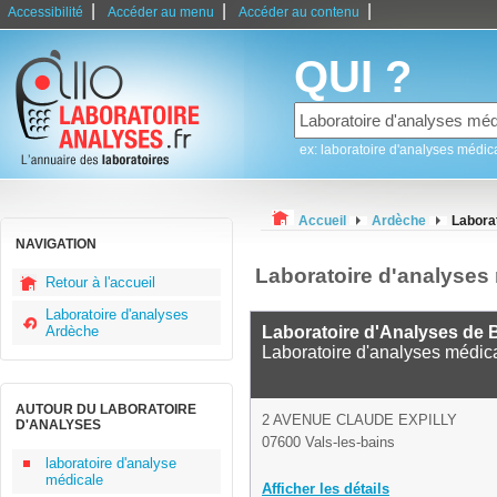
|
|
|
Accessibilité
Accéder au menu
Accéder au contenu
QUI ?
ex: laboratoire d'analyses médic
Accueil
Ardèche
Laborat
NAVIGATION
Laboratoire d'analyses 
Retour à l'accueil
Laboratoire d'analyses
Ardèche
Laboratoire d'Analyses de B
Laboratoire d'analyses médic
AUTOUR DU LABORATOIRE
2 AVENUE CLAUDE EXPILLY
D'ANALYSES
07600 Vals-les-bains
laboratoire d'analyse
médicale
Afficher les détails