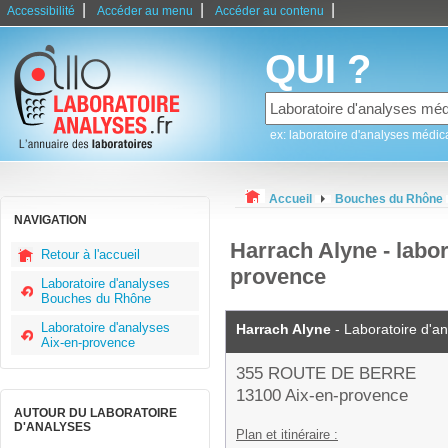
|
|
|
Accessibilité
Accéder au menu
Accéder au contenu
QUI ?
ex: laboratoire d'analyses médic
Accueil
Bouches du Rhône
NAVIGATION
Harrach Alyne - labor
Retour à l'accueil
provence
Laboratoire d'analyses
Bouches du Rhône
Laboratoire d'analyses
Harrach Alyne
- Laboratoire d'a
Aix-en-provence
355 ROUTE DE BERRE
13100 Aix-en-provence
AUTOUR DU LABORATOIRE
D'ANALYSES
Plan et itinéraire :