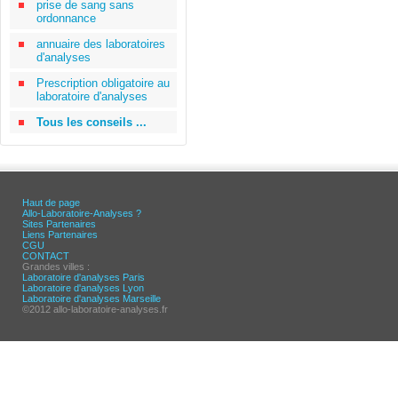
prise de sang sans
ordonnance
annuaire des laboratoires
d'analyses
Prescription obligatoire au
laboratoire d'analyses
Tous les conseils ...
Haut de page
Allo-Laboratoire-Analyses ?
Sites Partenaires
Liens Partenaires
CGU
CONTACT
Grandes villes :
Laboratoire d'analyses Paris
Laboratoire d'analyses Lyon
Laboratoire d'analyses Marseille
©2012 allo-laboratoire-analyses.fr