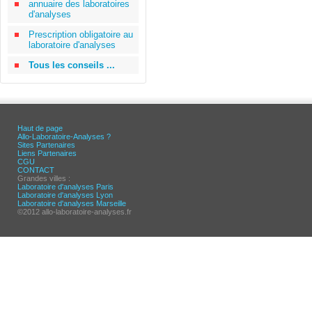
annuaire des laboratoires
d'analyses
Prescription obligatoire au
laboratoire d'analyses
Tous les conseils ...
Haut de page
Allo-Laboratoire-Analyses ?
Sites Partenaires
Liens Partenaires
CGU
CONTACT
Grandes villes :
Laboratoire d'analyses Paris
Laboratoire d'analyses Lyon
Laboratoire d'analyses Marseille
©2012 allo-laboratoire-analyses.fr