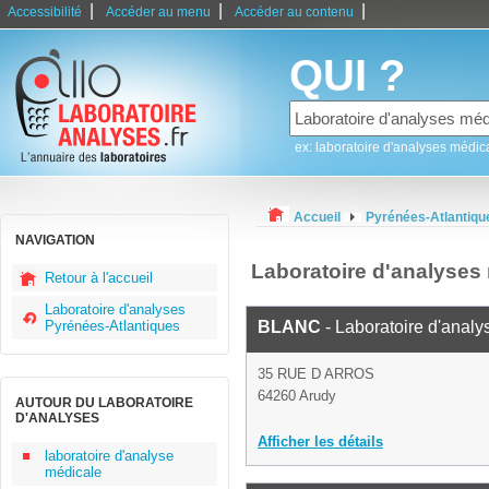
|
|
|
Accessibilité
Accéder au menu
Accéder au contenu
QUI ?
ex: laboratoire d'analyses médic
Accueil
Pyrénées-Atlantiqu
NAVIGATION
Laboratoire d'analyses
Retour à l'accueil
Laboratoire d'analyses
Pyrénées-Atlantiques
BLANC
- Laboratoire d'anal
35 RUE D ARROS
64260 Arudy
AUTOUR DU LABORATOIRE
D'ANALYSES
Afficher les détails
laboratoire d'analyse
médicale