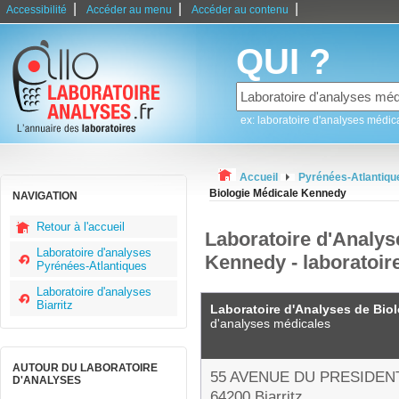
|
|
|
Accessibilité
Accéder au menu
Accéder au contenu
QUI ?
ex: laboratoire d'analyses médic
Accueil
Pyrénées-Atlantiqu
Biologie Médicale Kennedy
NAVIGATION
Retour à l'accueil
Laboratoire d'Analys
Laboratoire d'analyses
Kennedy - laboratoire
Pyrénées-Atlantiques
Laboratoire d'analyses
Biarritz
Laboratoire d'Analyses de Bio
d'analyses médicales
AUTOUR DU LABORATOIRE
55 AVENUE DU PRESIDE
D'ANALYSES
64200 Biarritz