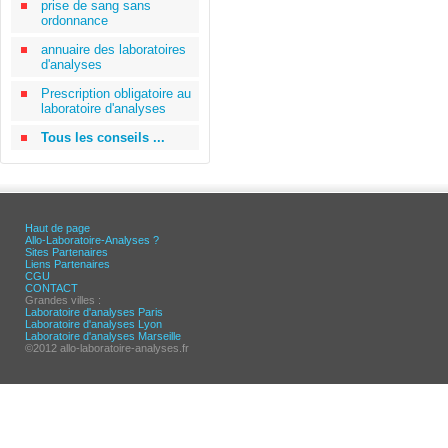
prise de sang sans
ordonnance
annuaire des laboratoires
d'analyses
Prescription obligatoire au
laboratoire d'analyses
Tous les conseils ...
Haut de page
Allo-Laboratoire-Analyses ?
Sites Partenaires
Liens Partenaires
CGU
CONTACT
Grandes villes :
Laboratoire d'analyses Paris
Laboratoire d'analyses Lyon
Laboratoire d'analyses Marseille
©2012 allo-laboratoire-analyses.fr