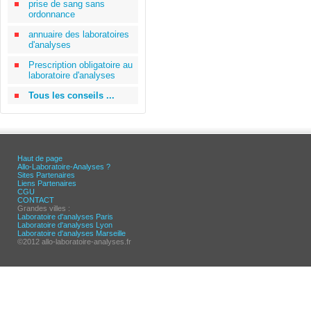
prise de sang sans
ordonnance
annuaire des laboratoires
d'analyses
Prescription obligatoire au
laboratoire d'analyses
Tous les conseils ...
Haut de page
Allo-Laboratoire-Analyses ?
Sites Partenaires
Liens Partenaires
CGU
CONTACT
Grandes villes :
Laboratoire d'analyses Paris
Laboratoire d'analyses Lyon
Laboratoire d'analyses Marseille
©2012 allo-laboratoire-analyses.fr