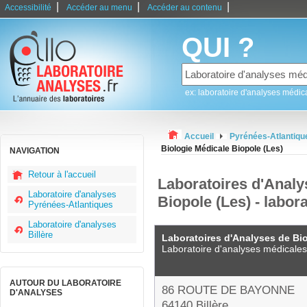
|
|
|
Accessibilité
Accéder au menu
Accéder au contenu
QUI ?
ex: laboratoire d'analyses médic
Accueil
Pyrénées-Atlantiqu
Biologie Médicale Biopole (Les)
NAVIGATION
Retour à l'accueil
Laboratoires d'Analy
Laboratoire d'analyses
Biopole (Les) - labora
Pyrénées-Atlantiques
Laboratoire d'analyses
Billère
Laboratoires d'Analyses de Bio
Laboratoire d'analyses médicales
AUTOUR DU LABORATOIRE
86 ROUTE DE BAYONNE
D'ANALYSES
64140 Billère