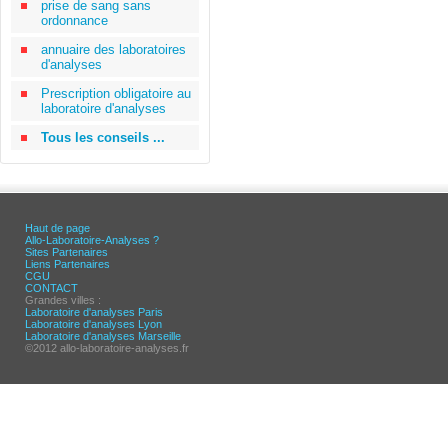
prise de sang sans
ordonnance
annuaire des laboratoires
d'analyses
Prescription obligatoire au
laboratoire d'analyses
Tous les conseils ...
Haut de page
Allo-Laboratoire-Analyses ?
Sites Partenaires
Liens Partenaires
CGU
CONTACT
Grandes villes :
Laboratoire d'analyses Paris
Laboratoire d'analyses Lyon
Laboratoire d'analyses Marseille
©2012 allo-laboratoire-analyses.fr