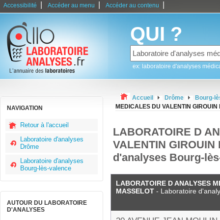
|
|
|
Accessibilité
Accéder au menu
Accéder au contenu
QUI ?
ex: laboratoire d'analyses médic
Accueil
Drôme
Bourg-lè
MEDICALES DU VALENTIN GIROUIN
NAVIGATION
Retour à l'accueil
LABORATOIRE D A
Laboratoire d'analyses
VALENTIN GIROUIN E
Drôme
d'analyses Bourg-lès
Laboratoire d'analyses
Bourg-lès-valence
LABORATOIRE D ANALYSES ME
MASSELOT
- Laboratoire d'anal
AUTOUR DU LABORATOIRE
D'ANALYSES