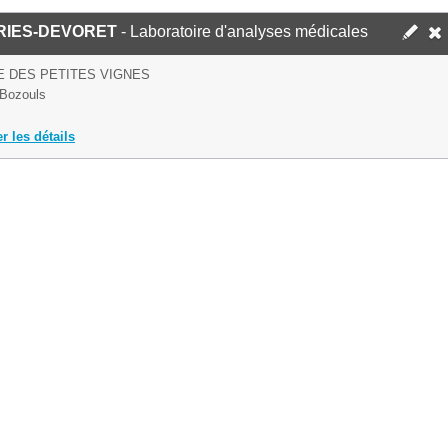
RIES-DEVORET
- Laboratoire d'analyses médicales
E DES PETITES VIGNES
Bozouls
er les détails