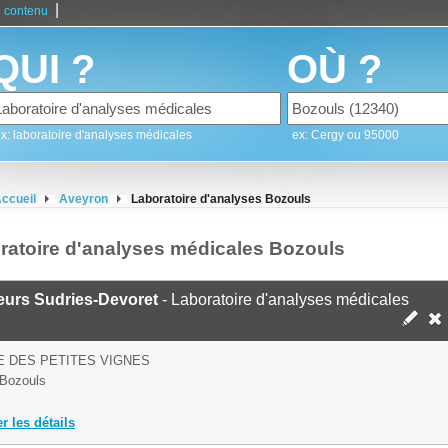
|
 contenu
QUI ?
OÙ ?
x: laboratoire d'analyses médicales
ex: Cergy ou 95000
ccueil
Aveyron
Laboratoire d'analyses Bozouls
ratoire d'analyses médicales Bozouls
eurs Sudries-Devoret
- Laboratoire d'analyses médicales
E DES PETITES VIGNES
Bozouls
er les détails