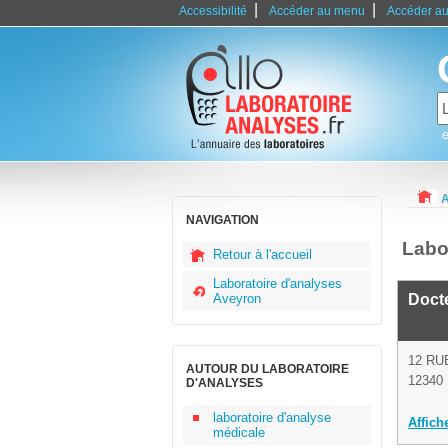
|
|
Accessibilité
Accéder au menu
Accéder au
e
A
NAVIGATION
Labo
Retour à l'accueil
Laboratoire d'analyses
Aveyron
Doct
12 RU
AUTOUR DU LABORATOIRE
12340 
D'ANALYSES
laboratoire d'analyse
Affich
médicale