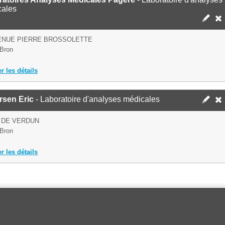
cales
ENUE PIERRE BROSSOLETTE
Bron
er les détails
rsen Eric
- Laboratoire d'analyses médicales
 DE VERDUN
Bron
er les détails