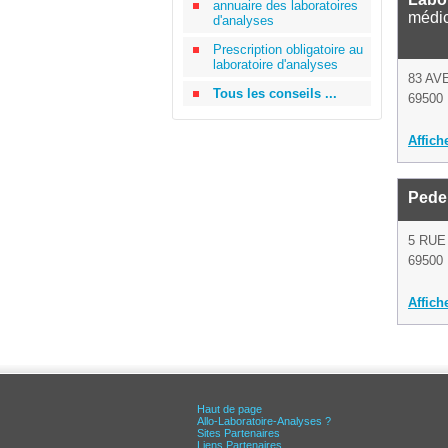
annuaire des laboratoires
médi
d'analyses
Prescription obligatoire au
laboratoire d'analyses
83 AV
Tous les conseils ...
69500 
Affich
Pede
5 RUE
69500 
Affich
Haut de page
Allo-Laboratoire-Analyses ?
Sites Partenaires
Liens Partenaires