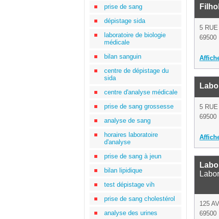
Filho
prise de sang
dépistage sida
5 RUE
laboratoire de biologie
69500 
médicale
bilan sanguin
Affich
centre de dépistage du
sida
Labo
centre d'analyse médicale
prise de sang grossesse
5 RUE
69500 
analyse de sang
horaires laboratoire
Affich
d'analyse
prise de sang à jeun
Labor
bilan lipidique
Labor
test dépistage vih
prise de sang cholestérol
125 A
analyse des urines
69500 