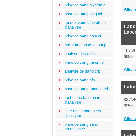
prise de sang glycémie
Affich
prise de sang plaquettes
rendez-vous laboratoire
Labor
d'analyse
Labor
prise de sang cancer
prix d'une prise de sang
18 AV
analyse des selles
69500 
prise de sang trisomie
Affich
analyse de sang crp
prise de sang nfs
Labor
prise de sang taux de tsh
recherche laboratoire
83 AV
d'analyse
69500 
liste des laboratoires
d'analyse
Affich
prise de sang sans
ordonnance
Labo