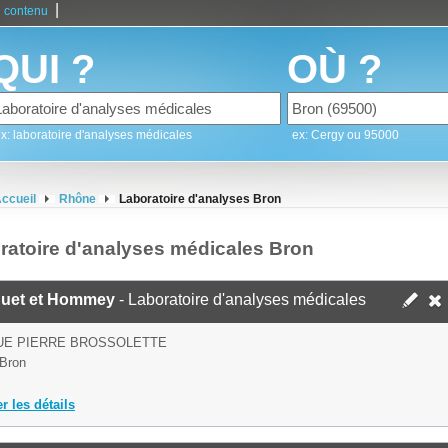
|
 contenu
QUI ?
OÙ ?
x: laboratoire d'analyses médicales
ex: Cergy ou 95000
ccueil
Rhône
Laboratoire d'analyses Bron
ratoire d'analyses médicales Bron
uet et Hommey
- Laboratoire d'analyses médicales
UE PIERRE BROSSOLETTE
Bron
er les détails