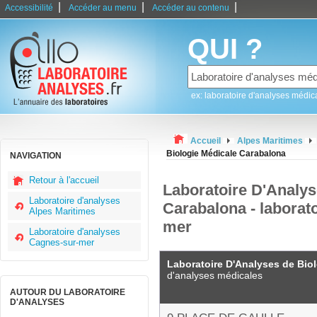
|
|
|
Accessibilité
Accéder au menu
Accéder au contenu
QUI ?
ex: laboratoire d'analyses médic
Accueil
Alpes Maritimes
Biologie Médicale Carabalona
NAVIGATION
Retour à l'accueil
Laboratoire D'Analys
Laboratoire d'analyses
Carabalona - laborat
Alpes Maritimes
mer
Laboratoire d'analyses
Cagnes-sur-mer
Laboratoire D'Analyses de Bio
d'analyses médicales
AUTOUR DU LABORATOIRE
D'ANALYSES