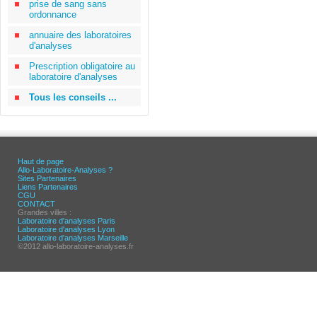
prise de sang sans
ordonnance
annuaire des laboratoires
d'analyses
Prescription obligatoire au
laboratoire d'analyses
Tous les conseils ...
Haut de page
Allo-Laboratoire-Analyses ?
Sites Partenaires
Liens Partenaires
CGU
CONTACT
Grandes villes :
Laboratoire d'analyses Paris
Laboratoire d'analyses Lyon
Laboratoire d'analyses Marseille
©2012 allo-laboratoire-analyses.fr