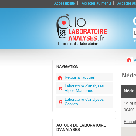
|
|
Accessibilité
Accéder au menu
Accéder au
e
A
NAVIGATION
Néde
Retour à l'accueil
Laboratoire d'analyses
Alpes Maritimes
Nédel
Laboratoire d'analyses
Cannes
19 RU
06400
Plan et
AUTOUR DU LABORATOIRE
D'ANALYSES