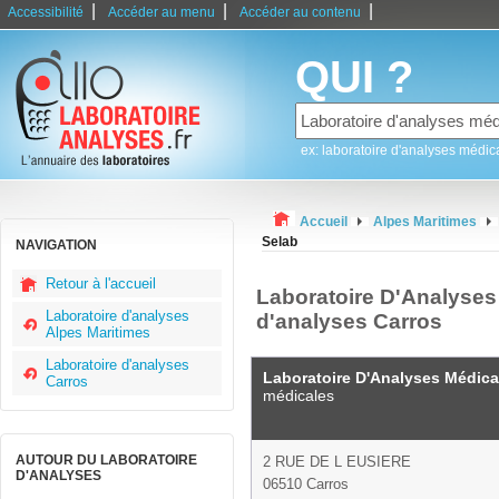
|
|
|
Accessibilité
Accéder au menu
Accéder au contenu
QUI ?
ex: laboratoire d'analyses médic
Accueil
Alpes Maritimes
Selab
NAVIGATION
Retour à l'accueil
Laboratoire D'Analyses 
Laboratoire d'analyses
d'analyses Carros
Alpes Maritimes
Laboratoire d'analyses
Laboratoire D'Analyses Médica
Carros
médicales
AUTOUR DU LABORATOIRE
2 RUE DE L EUSIERE
D'ANALYSES
06510 Carros