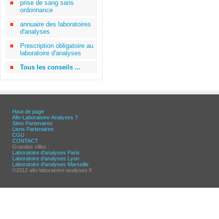
prise de sang sans
ordonnance
annuaire des laboratoires
d'analyses
Prescription obligatoire au
laboratoire d'analyses
Tous les conseils ...
Haut de page
Allo-Laboratoire-Analyses ?
Sites Partenaires
Liens Partenaires
CGU
CONTACT
Grandes villes :
Laboratoire d'analyses Paris
Laboratoire d'analyses Lyon
Laboratoire d'analyses Marseille
©2012 allo-laboratoire-analyses.fr