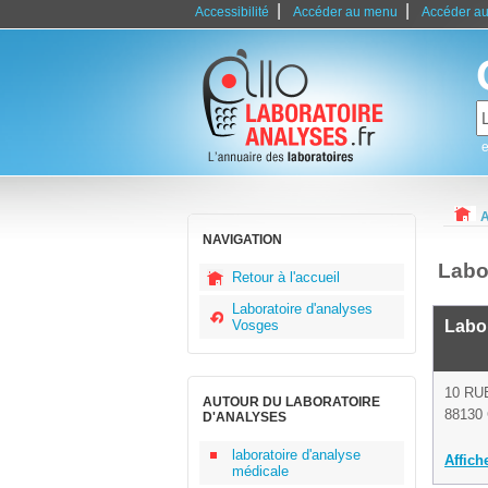
|
|
Accessibilité
Accéder au menu
Accéder au
e
A
NAVIGATION
Labo
Retour à l'accueil
Laboratoire d'analyses
Vosges
Labo
10 RU
AUTOUR DU LABORATOIRE
88130
D'ANALYSES
laboratoire d'analyse
Affich
médicale