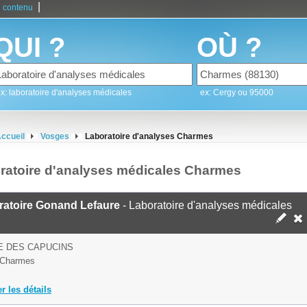
|
 contenu
QUI ?
OÙ ?
x: laboratoire d'analyses médicales
ex: Cergy ou 95000
ccueil
Vosges
Laboratoire d'analyses Charmes
ratoire d'analyses médicales Charmes
ratoire Gonand Lefaure
- Laboratoire d'analyses médicales
E DES CAPUCINS
 Charmes
er les détails