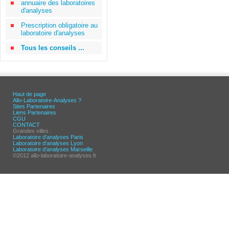
annuaire des laboratoires
d'analyses
Prescription obligatoire au
laboratoire d'analyses
Tous les conseils ...
Haut de page
Allo-Laboratoire-Analyses ?
Sites Partenaires
Liens Partenaires
CGU
CONTACT
Grandes villes :
Laboratoire d'analyses Paris
Laboratoire d'analyses Lyon
Laboratoire d'analyses Marseille
©2012 allo-laboratoire-analyses.fr