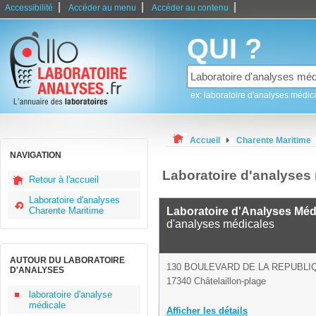
|
|
|
Accessibilité
Accéder au menu
Accéder au contenu
QUI ?
ex: laboratoire d'analyses médic
Accueil
Charente Maritime
NAVIGATION
Laboratoire d'analyses 
Retour à l'accueil
Laboratoire d'analyses
Charente Maritime
Laboratoire d'Analyses Méd
d'analyses médicales
AUTOUR DU LABORATOIRE
130 BOULEVARD DE LA REPUBLI
D'ANALYSES
17340 Châtelaillon-plage
laboratoire d'analyse
médicale
Afficher les détails