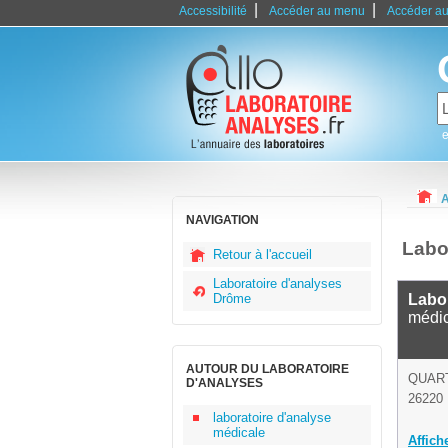
|
|
Accessibilité
Accéder au menu
Accéder au
e
A
NAVIGATION
Labo
Retour à l'accueil
Laboratoire d'analyses
Drôme
Labo
médi
AUTOUR DU LABORATOIRE
QUAR
D'ANALYSES
26220 
laboratoire d'analyse
médicale
Affich