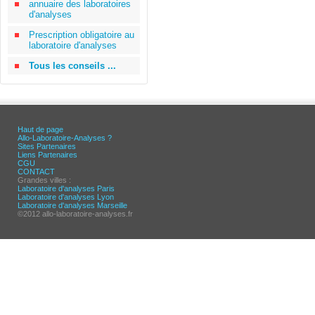
annuaire des laboratoires
d'analyses
Prescription obligatoire au
laboratoire d'analyses
Tous les conseils ...
Haut de page
Allo-Laboratoire-Analyses ?
Sites Partenaires
Liens Partenaires
CGU
CONTACT
Grandes villes :
Laboratoire d'analyses Paris
Laboratoire d'analyses Lyon
Laboratoire d'analyses Marseille
©2012 allo-laboratoire-analyses.fr