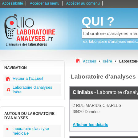
|
|
|
Accessibilité
Accéder au menu
Accéder au contenu
QUI ?
ex: laboratoire d'analyses médic
Accueil
Isère
Laboratoi
NAVIGATION
Laboratoire d'analyse
Retour à l'accueil
Laboratoire d'analyses
Isère
Clinilabs
- Laboratoire d'ana
2 RUE MARIUS CHARLES
38420 Domène
AUTOUR DU LABORATOIRE
D'ANALYSES
Afficher les détails
laboratoire d'analyse
médicale