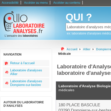
|
|
|
Accessibilité
Accéder au menu
Accéder au contenu
QUI ?
ex: laboratoire d'analyses médic
Accueil
Allier
Dompierre
Médicale
NAVIGATION
Retour à l'accueil
Laboratoire d'Analys
Laboratoire d'analyses
laboratoire d'analys
Allier
Laboratoire d'analyses
Dompierre-sur-besbre
Laboratoire d'Analyse Biologi
médicales
AUTOUR DU LABORATOIRE
180 PLACE BASCULE
D'ANALYSES
03290 Dompierre-sur-besbr