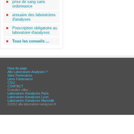
prise de sang sans
ordonnance
annuaire des laboratoires
d'analyses
Prescription obligatoire au
laboratoire d'analyses
Tous les conseils ...
Haut de page
Allo-Laboratoire-Analyses ?
Sites Partenaires
Liens Partenaires
CGU
CONTACT
Grandes villes :
Laboratoire d'analyses Paris
Laboratoire d'analyses Lyon
Laboratoire d'analyses Marseille
©2012 allo-laboratoire-analyses.fr