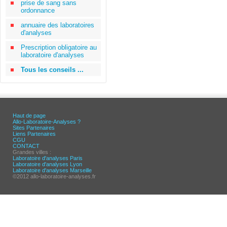
prise de sang sans
ordonnance
annuaire des laboratoires
d'analyses
Prescription obligatoire au
laboratoire d'analyses
Tous les conseils ...
Haut de page
Allo-Laboratoire-Analyses ?
Sites Partenaires
Liens Partenaires
CGU
CONTACT
Grandes villes :
Laboratoire d'analyses Paris
Laboratoire d'analyses Lyon
Laboratoire d'analyses Marseille
©2012 allo-laboratoire-analyses.fr