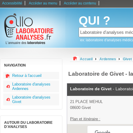
|
|
|
Accessibilité
Accéder au menu
Accéder au contenu
QUI ?
ex: laboratoire d'analyses médic
Accueil
Ardennes
Givet
NAVIGATION
Laboratoire de Givet - l
Retour à l'accueil
Laboratoire d'analyses
Ardennes
Laboratoire de Givet
- Laborato
Laboratoire d'analyses
Givet
21 PLACE MEHUL
08600 Givet
Plan et itinéraire :
AUTOUR DU LABORATOIRE
D'ANALYSES