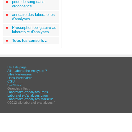
prise de sang sans
ordonnance
annuaire des laboratoires
d'analyses
Prescription obligatoire au
laboratoire d'analyses
Tous les conseils ...
Haut de page
Allo-Laboratoire-Analyses ?
Sites Partenaires
Liens Partenaires
CGU
CONTACT
Grandes villes :
Laboratoire d'analyses Paris
Laboratoire d'analyses Lyon
Laboratoire d'analyses Marseille
©2012 allo-laboratoire-analyses.fr