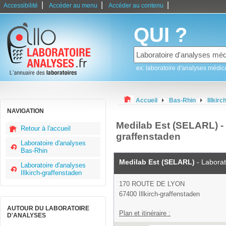
|
|
|
Accessibilité
Accéder au menu
Accéder au contenu
QUI ?
ex: laboratoire d'analyses médic
Accueil
Bas-Rhin
Illkir
NAVIGATION
Medilab Est (SELARL) - l
Retour à l'accueil
graffenstaden
Laboratoire d'analyses
Bas-Rhin
Medilab Est (SELARL)
- Laborat
Laboratoire d'analyses
Illkirch-graffenstaden
170 ROUTE DE LYON
67400 Illkirch-graffenstaden
AUTOUR DU LABORATOIRE
Plan et itinéraire :
D'ANALYSES