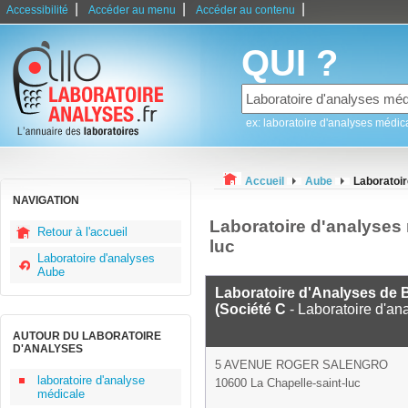
|
|
|
Accessibilité
Accéder au menu
Accéder au contenu
QUI ?
ex: laboratoire d'analyses médic
Accueil
Aube
Laboratoir
NAVIGATION
Laboratoire d'analyses 
Retour à l'accueil
luc
Laboratoire d'analyses
Aube
Laboratoire d'Analyses de 
(Société C
- Laboratoire d'an
AUTOUR DU LABORATOIRE
D'ANALYSES
5 AVENUE ROGER SALENGRO
laboratoire d'analyse
10600 La Chapelle-saint-luc
médicale