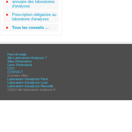
annuaire des laboratoires
d'analyses
Prescription obligatoire au
laboratoire d'analyses
Tous les conseils ...
Haut de page
Allo-Laboratoire-Analyses ?
Sites Partenaires
Liens Partenaires
CGU
CONTACT
Grandes villes :
Laboratoire d'analyses Paris
Laboratoire d'analyses Lyon
Laboratoire d'analyses Marseille
©2012 allo-laboratoire-analyses.fr