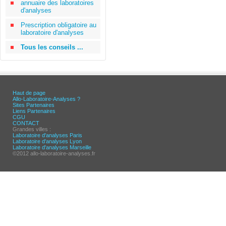
annuaire des laboratoires
d'analyses
Prescription obligatoire au
laboratoire d'analyses
Tous les conseils ...
Haut de page
Allo-Laboratoire-Analyses ?
Sites Partenaires
Liens Partenaires
CGU
CONTACT
Grandes villes :
Laboratoire d'analyses Paris
Laboratoire d'analyses Lyon
Laboratoire d'analyses Marseille
©2012 allo-laboratoire-analyses.fr