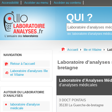
|
|
|
Accessibilité
Accéder au menu
Accéder au contenu
QUI ?
ex: laboratoire d'analyses médic
Accueil
Ille et Vilaine
Lab
NAVIGATION
Laboratoire d'analyses
Retour à l'accueil
bretagne
Laboratoire d'analyses Ille
et Vilaine
Laboratoire d'Analyses Méd
d'analyses médicales
AUTOUR DU LABORATOIRE
D'ANALYSES
3 DOCT PONTAIS
laboratoire d'analyse
35130 La Guerche-de-bretagne
médicale