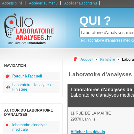
|
|
|
Accessibilité
Accéder au menu
Accéder au contenu
QUI ?
ex: laboratoire d'analyses médic
Accueil
Finistère
Labora
NAVIGATION
Laboratoire d'analyses 
Retour à l'accueil
Laboratoire d'analyses
Finistère
Laboratoires d'analyses de 
Laboratoire d'analyses médic
AUTOUR DU LABORATOIRE
11 RUE DE LA MAIRIE
D'ANALYSES
29870 Lannilis
laboratoire d'analyse
médicale
Afficher les détails