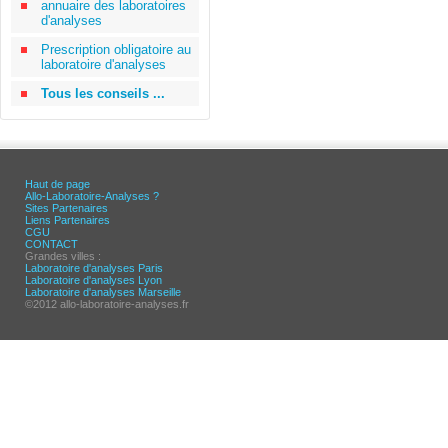
annuaire des laboratoires
d'analyses
Prescription obligatoire au
laboratoire d'analyses
Tous les conseils ...
Haut de page
Allo-Laboratoire-Analyses ?
Sites Partenaires
Liens Partenaires
CGU
CONTACT
Grandes villes :
Laboratoire d'analyses Paris
Laboratoire d'analyses Lyon
Laboratoire d'analyses Marseille
©2012 allo-laboratoire-analyses.fr