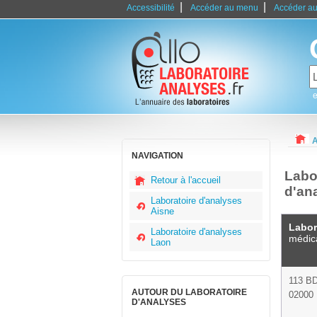
|
|
Accessibilité
Accéder au menu
Accéder au
e
A
NAVIGATION
Labor
Retour à l'accueil
d'an
Laboratoire d'analyses
Aisne
Labor
Laboratoire d'analyses
médic
Laon
113 B
AUTOUR DU LABORATOIRE
02000
D'ANALYSES