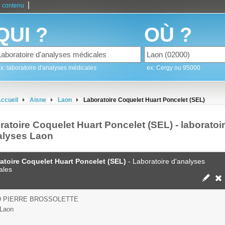
|
 contenu
QUI ?
OÙ ?
x: laboratoire d'analyses médicales
ex: Cergy ou 95000
ccueil
Aisne
Laon
Laboratoire Coquelet Huart Poncelet (SEL)
atoire Coquelet Huart Poncelet (SEL) - laboratoi
alyses Laon
atoire Coquelet Huart Poncelet (SEL)
- Laboratoire d'analyses
ales
D PIERRE BROSSOLETTE
 Laon