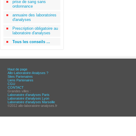
prise de sang sans
ordonnance
annuaire des laboratoires
d'analyses
Prescription obligatoire au
laboratoire d'analyses
Tous les conseils ...
Haut de page
Allo-Laboratoire-Analyses ?
Sites Partenaires
Liens Partenaires
CGU
CONTACT
Grandes villes :
Laboratoire d'analyses Paris
Laboratoire d'analyses Lyon
Laboratoire d'analyses Marseille
©2012 allo-laboratoire-analyses.fr