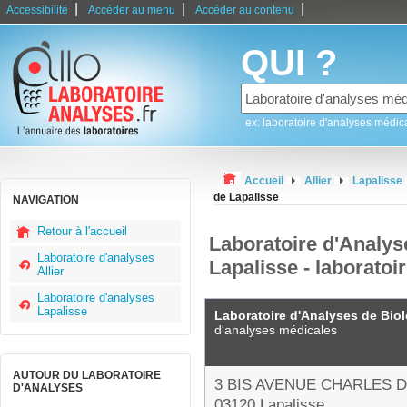
|
|
|
Accessibilité
Accéder au menu
Accéder au contenu
QUI ?
ex: laboratoire d'analyses médic
Accueil
Allier
Lapalisse
de Lapalisse
NAVIGATION
Retour à l'accueil
Laboratoire d'Analys
Laboratoire d'analyses
Lapalisse - laboratoi
Allier
Laboratoire d'analyses
Lapalisse
Laboratoire d'Analyses de Bio
d'analyses médicales
AUTOUR DU LABORATOIRE
3 BIS AVENUE CHARLES 
D'ANALYSES
03120 Lapalisse