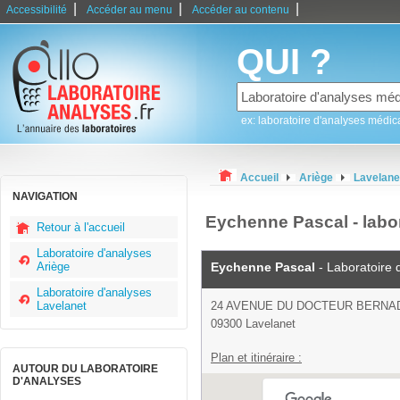
|
|
|
Accessibilité
Accéder au menu
Accéder au contenu
QUI ?
ex: laboratoire d'analyses médic
Accueil
Ariège
Lavelane
NAVIGATION
Eychenne Pascal - labo
Retour à l'accueil
Laboratoire d'analyses
Ariège
Eychenne Pascal
- Laboratoire 
Laboratoire d'analyses
Lavelanet
24 AVENUE DU DOCTEUR BERNA
09300 Lavelanet
Plan et itinéraire :
AUTOUR DU LABORATOIRE
D'ANALYSES