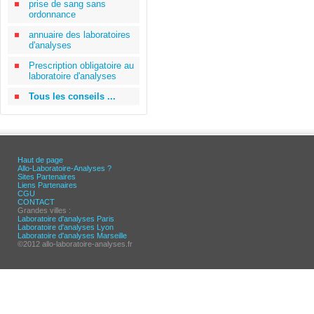
prise de sang sans
ordonnance
annuaire des laboratoires
d'analyses
Prescription obligatoire au
laboratoire d'analyses
Tous les conseils ...
Haut de page
Allo-Laboratoire-Analyses ?
Sites Partenaires
Liens Partenaires
CGU
CONTACT
Grandes villes :
Laboratoire d'analyses Paris
Laboratoire d'analyses Lyon
Laboratoire d'analyses Marseille
©2012 allo-laboratoire-analyses.fr