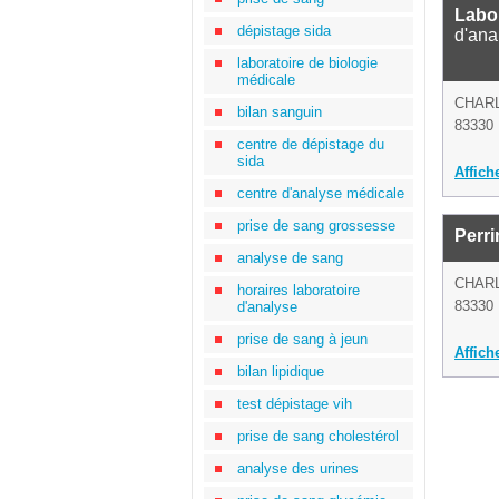
Labor
dépistage sida
d'ana
laboratoire de biologie
médicale
CHAR
bilan sanguin
83330 
centre de dépistage du
sida
Affich
centre d'analyse médicale
prise de sang grossesse
Perr
analyse de sang
CHAR
horaires laboratoire
83330 
d'analyse
prise de sang à jeun
Affich
bilan lipidique
test dépistage vih
prise de sang cholestérol
analyse des urines