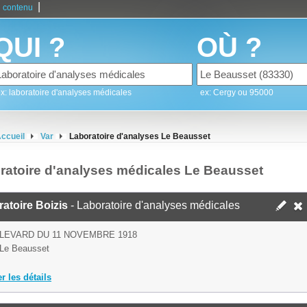
|
 contenu
QUI ?
OÙ ?
x: laboratoire d'analyses médicales
ex: Cergy ou 95000
ccueil
Var
Laboratoire d'analyses Le Beausset
ratoire d'analyses médicales Le Beausset
atoire Boizis
- Laboratoire d'analyses médicales
LEVARD DU 11 NOVEMBRE 1918
Le Beausset
er les détails