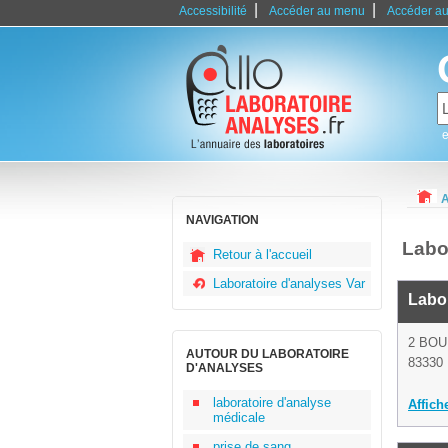
|
|
Accessibilité
Accéder au menu
Accéder au
e
A
NAVIGATION
Labo
Retour à l'accueil
Laboratoire d'analyses Var
Labor
2 BOU
AUTOUR DU LABORATOIRE
83330 
D'ANALYSES
laboratoire d'analyse
Affich
médicale
prise de sang