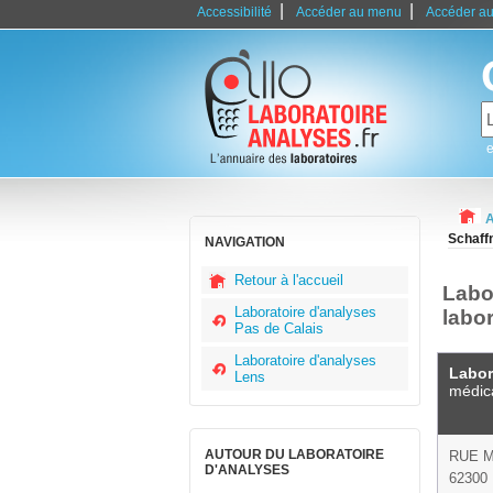
|
|
Accessibilité
Accéder au menu
Accéder au
e
A
Schaff
NAVIGATION
Retour à l'accueil
Labo
Laboratoire d'analyses
labo
Pas de Calais
Laboratoire d'analyses
Labor
Lens
médic
AUTOUR DU LABORATOIRE
RUE M
D'ANALYSES
62300