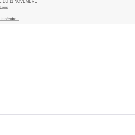
E DU 11 NOVEMBRE
 Lens
 itinéraire :