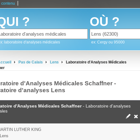
|
 contenu
QUI ?
OÙ ?
x: laboratoire d'analyses médicales
ex: Cergy ou 95000
ccueil
Pas de Calais
Lens
Laboratoire d'Analyses Médicales
ner
ratoire d'Analyses Médicales Schaffner -
ratoire d'analyses Lens
atoire d'Analyses Médicales Schaffner
- Laboratoire d'analyses
ales
ARTIN LUTHER KING
 Lens