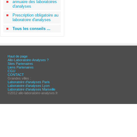
annuaire des laboratoires
d'analyses
Prescription obligatoire au
laboratoire d'analyses
Tous les conseils ...
Haut de page
Allo-Laboratoire-Analyses ?
Sites Partenaires
Liens Partenaires
CGU
CONTACT
Grandes villes :
Laboratoire d'analyses Paris
Laboratoire d'analyses Lyon
Laboratoire d'analyses Marseille
©2012 allo-laboratoire-analyses.fr