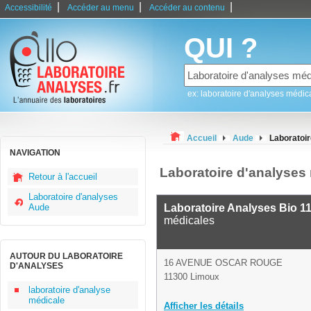
|
|
|
Accessibilité
Accéder au menu
Accéder au contenu
QUI ?
ex: laboratoire d'analyses médic
Accueil
Aude
Laboratoi
NAVIGATION
Laboratoire d'analyses
Retour à l'accueil
Laboratoire d'analyses
Aude
Laboratoire Analyses Bio 1
médicales
AUTOUR DU LABORATOIRE
16 AVENUE OSCAR ROUGE
D'ANALYSES
11300 Limoux
laboratoire d'analyse
médicale
Afficher les détails