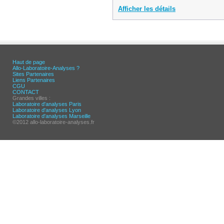
Afficher les détails
Haut de page
Allo-Laboratoire-Analyses ?
Sites Partenaires
Liens Partenaires
CGU
CONTACT
Grandes villes :
Laboratoire d'analyses Paris
Laboratoire d'analyses Lyon
Laboratoire d'analyses Marseille
©2012 allo-laboratoire-analyses.fr