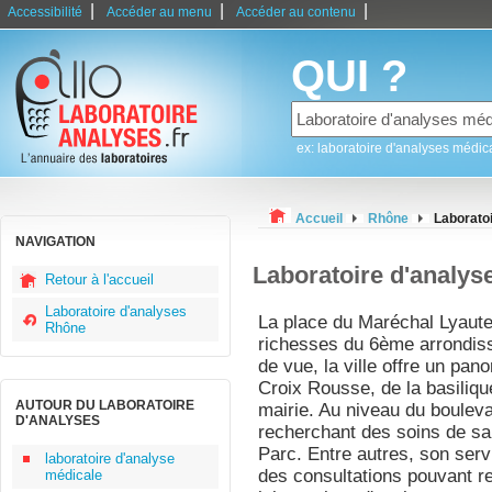
|
|
|
Accessibilité
Accéder au menu
Accéder au contenu
QUI ?
ex: laboratoire d'analyses médic
Accueil
Rhône
Laborato
NAVIGATION
Laboratoire d'analy
Retour à l'accueil
Laboratoire d'analyses
La place du Maréchal Lyautey
Rhône
richesses du 6ème arrondis
de vue, la ville offre un pa
Croix Rousse, de la basiliqu
AUTOUR DU LABORATOIRE
mairie. Au niveau du bouleva
D'ANALYSES
recherchant des soins de san
Parc. Entre autres, son serv
laboratoire d'analyse
des consultations pouvant 
médicale