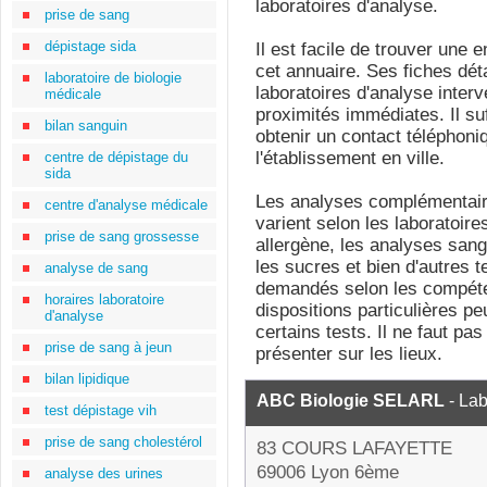
laboratoires d'analyse.
prise de sang
dépistage sida
Il est facile de trouver une
cet annuaire. Ses fiches dét
laboratoire de biologie
laboratoires d'analyse interv
médicale
proximités immédiates. Il suf
bilan sanguin
obtenir un contact téléphoni
l'établissement en ville.
centre de dépistage du
sida
Les analyses complémentair
centre d'analyse médicale
varient selon les laboratoires
prise de sang grossesse
allergène, les analyses sangu
les sucres et bien d'autres 
analyse de sang
demandés selon les compét
horaires laboratoire
dispositions particulières p
d'analyse
certains tests. Il ne faut pa
prise de sang à jeun
présenter sur les lieux.
bilan lipidique
ABC Biologie SELARL
- Lab
test dépistage vih
prise de sang cholestérol
83 COURS LAFAYETTE
69006 Lyon 6ème
analyse des urines