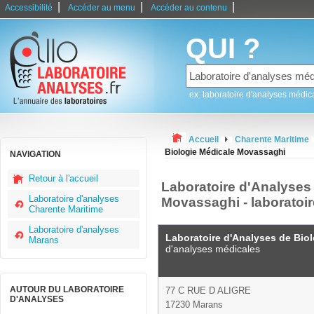
|
|
|
Accessibilité
Accéder au menu
Accéder au contenu
QUI ?
ex: laboratoire d'analyses médic
Accueil
Charente Maritime
Biologie Médicale Movassaghi
NAVIGATION
Retour à l'accueil
Laboratoire d'Analyses
Laboratoire d'analyses
Movassaghi - laboratoi
Charente Maritime
Laboratoire d'analyses
Laboratoire d'Analyses de Bio
Marans
d'analyses médicales
AUTOUR DU LABORATOIRE
77 C RUE D ALIGRE
D'ANALYSES
17230 Marans