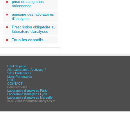
prise de sang sans
ordonnance
annuaire des laboratoires
d'analyses
Prescription obligatoire au
laboratoire d'analyses
Tous les conseils ...
Haut de page
Allo-Laboratoire-Analyses ?
Sites Partenaires
Liens Partenaires
CGU
CONTACT
Grandes villes :
Laboratoire d'analyses Paris
Laboratoire d'analyses Lyon
Laboratoire d'analyses Marseille
©2012 allo-laboratoire-analyses.fr