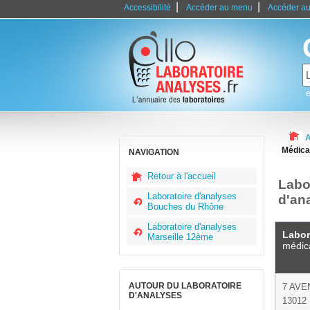
|
|
Accessibilité
Accéder au menu
Accéder au
e
A
Médica
NAVIGATION
Retour à l'accueil
Labo
Laboratoire d'analyses
d'an
Bouches du Rhône
Laboratoire d'analyses
Labor
Marseille 12ème
médic
AUTOUR DU LABORATOIRE
7 AVE
D'ANALYSES
13012 