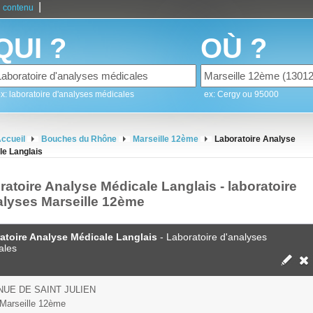
|
 contenu
QUI ?
OÙ ?
x: laboratoire d'analyses médicales
ex: Cergy ou 95000
ccueil
Bouches du Rhône
Marseille 12ème
Laboratoire Analyse
le Langlais
ratoire Analyse Médicale Langlais - laboratoire
alyses Marseille 12ème
atoire Analyse Médicale Langlais
- Laboratoire d'analyses
ales
NUE DE SAINT JULIEN
Marseille 12ème