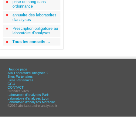
prise de sang sans
ordonnance
annuaire des laboratoires
d'analyses
Prescription obligatoire au
laboratoire d'analyses
Tous les conseils ...
Haut de page
Allo-Laboratoire-Analyses ?
Sites Partenaires
Liens Partenaires
CGU
CONTACT
Grandes villes :
Laboratoire d'analyses Paris
Laboratoire d'analyses Lyon
Laboratoire d'analyses Marseille
©2012 allo-laboratoire-analyses.fr