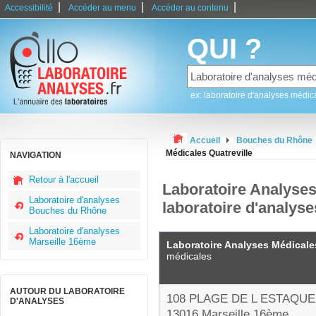
|
|
|
Accessibilité
Accéder au menu
Accéder au contenu
QUI ?
ex: laboratoire d'analyses médic
Accueil
Bouches du Rhône
Médicales Quatreville
NAVIGATION
Retour à l'accueil
Laboratoire Analyses
Laboratoire d'analyses
laboratoire d'analys
Bouches du Rhône
Laboratoire d'analyses
Marseille 16ème
Laboratoire Analyses Médicales
médicales
AUTOUR DU LABORATOIRE
108 PLAGE DE L ESTAQUE
D'ANALYSES
13016 Marseille 16ème