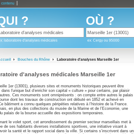
|
 contenu
QUI ?
OÙ ?
x: laboratoire d'analyses médicales
ex: Cergy ou 95000
ccueil
Bouches du Rhône
Laboratoire d'analyses Marseille 1er
ratoire d'analyses médicales Marseille 1er
ille 1er (13001), plusieurs sites et monuments historiques peuvent être
, dans l'unique but d’enrichir son capital « culture » pour certains, par plaisir
'autres. Ces monuments sont omniprésents : on compte entre autres le palais
bourse dont les travaux de construction ont débuté en 1852 et achevé en
e bâtiment a connu quelques péripéties relatives à l’histoire de la France.
ais, en plus des collections du musée de la Marine et de l’Economie, une
du palais de la bourse accueille des expositions temporaires.
ant le volet sport, cet arrondissement du premier secteur marseillais met à
ée de ses habitants diverses installations sportives, une initiative visant à
oir la santé et le rapport social dans la ville. Si certains s’inscrivent dans un