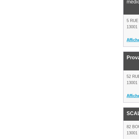
médi
5 RUE
13001 
Affich
Prova
52 RU
13001 
Affich
SCAL
82 B
13001 