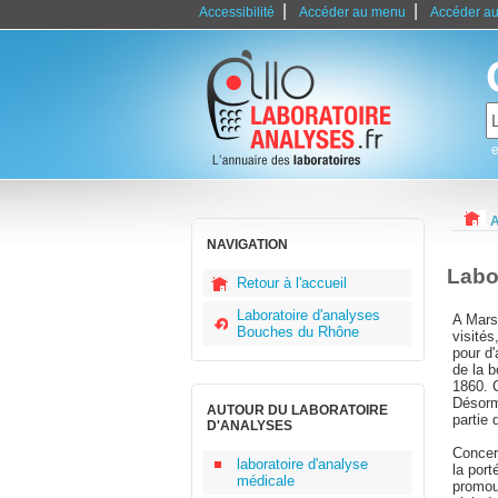
|
|
Accessibilité
Accéder au menu
Accéder au
e
A
NAVIGATION
Labo
Retour à l'accueil
Laboratoire d'analyses
A Marse
Bouches du Rhône
visités
pour d
de la 
1860. C
Désorm
AUTOUR DU LABORATOIRE
partie 
D'ANALYSES
Concern
laboratoire d'analyse
la port
médicale
promouv