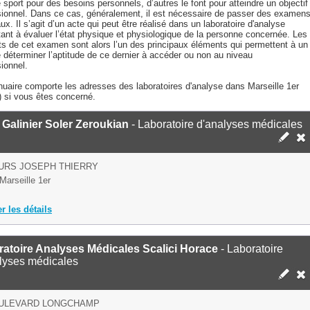
 sport pour des besoins personnels, d’autres le font pour atteindre un objectif
sionnel. Dans ce cas, généralement, il est nécessaire de passer des examen
x. Il s’agit d’un acte qui peut être réalisé dans un laboratoire d'analyse
ant à évaluer l’état physique et physiologique de la personne concernée. Les
ts de cet examen sont alors l’un des principaux éléments qui permettent à un
 déterminer l’aptitude de ce dernier à accéder ou non au niveau
ionnel.
nuaire comporte les adresses des laboratoires d'analyse dans Marseille 1er
) si vous êtes concerné.
Galinier Soler Zeroukian
- Laboratoire d'analyses médicales
URS JOSEPH THIERRY
Marseille 1er
er les détails
atoire Analyses Médicales Scalici Horace
- Laboratoire
lyses médicales
OULEVARD LONGCHAMP