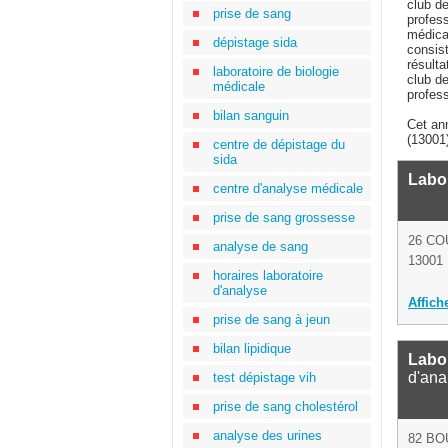
club de
prise de sang
profes
médicau
dépistage sida
consist
résulta
laboratoire de biologie
club de
médicale
profess
bilan sanguin
Cet an
(13001
centre de dépistage du
sida
Labo 
centre d'analyse médicale
prise de sang grossesse
26 CO
analyse de sang
13001 
horaires laboratoire
d'analyse
Affich
prise de sang à jeun
bilan lipidique
Labor
d'ana
test dépistage vih
prise de sang cholestérol
analyse des urines
82 B