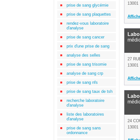
13001 
prise de sang glycémie
prise de sang plaquettes
Affich
rendez-vous laboratoire
d'analyse
Labo
prise de sang cancer
médi
prix d'une prise de sang
analyse des selles
27 RU
prise de sang trisomie
13001 
analyse de sang crp
Affich
prise de sang nfs
prise de sang taux de tsh
Labo
recherche laboratoire
médi
d'analyse
liste des laboratoires
d'analyse
24 C
13001 
prise de sang sans
ordonnance