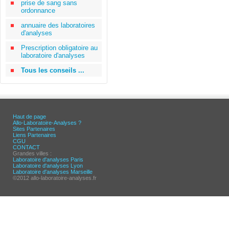
prise de sang sans
ordonnance
annuaire des laboratoires
d'analyses
Prescription obligatoire au
laboratoire d'analyses
Tous les conseils ...
Haut de page
Allo-Laboratoire-Analyses ?
Sites Partenaires
Liens Partenaires
CGU
CONTACT
Grandes villes :
Laboratoire d'analyses Paris
Laboratoire d'analyses Lyon
Laboratoire d'analyses Marseille
©2012 allo-laboratoire-analyses.fr