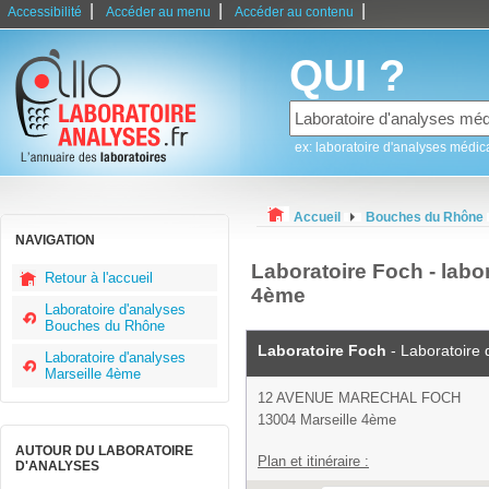
|
|
|
Accessibilité
Accéder au menu
Accéder au contenu
QUI ?
ex: laboratoire d'analyses médic
Accueil
Bouches du Rhône
NAVIGATION
Laboratoire Foch - labo
Retour à l'accueil
4ème
Laboratoire d'analyses
Bouches du Rhône
Laboratoire Foch
- Laboratoire 
Laboratoire d'analyses
Marseille 4ème
12 AVENUE MARECHAL FOCH
13004 Marseille 4ème
AUTOUR DU LABORATOIRE
Plan et itinéraire :
D'ANALYSES