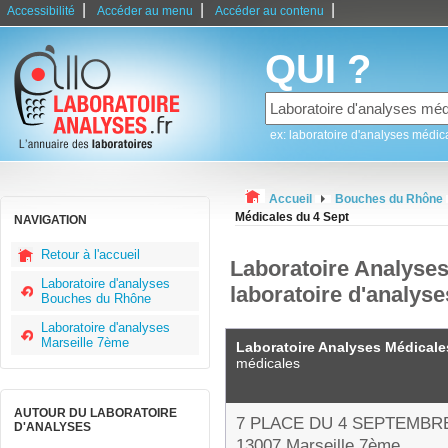
|
|
|
Accessibilité
Accéder au menu
Accéder au contenu
QUI ?
ex: laboratoire d'analyses médic
Accueil
Bouches du Rhône
Médicales du 4 Sept
NAVIGATION
Retour à l'accueil
Laboratoire Analyses
Laboratoire d'analyses
laboratoire d'analys
Bouches du Rhône
Laboratoire d'analyses
Marseille 7ème
Laboratoire Analyses Médicale
médicales
AUTOUR DU LABORATOIRE
7 PLACE DU 4 SEPTEMBR
D'ANALYSES
13007 Marseille 7ème