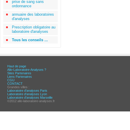
prise de sang sans
ordonnance
annuaire des laboratoires
d'analyses
Prescription obligatoire au
laboratoire d'analyses
Tous les conseils ...
Haut de page
Allo-Laboratoire-Analyses ?
Sites Partenaires
Liens Partenaires
CGU
CONTACT
Grandes villes :
Laboratoire d'analyses Paris
Laboratoire d'analyses Lyon
Laboratoire d'analyses Marseille
©2012 allo-laboratoire-analyses.fr