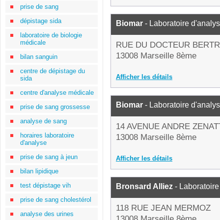
prise de sang
dépistage sida
Biomar
- Laboratoire d'analy
laboratoire de biologie
médicale
RUE DU DOCTEUR BERT
13008 Marseille 8ème
bilan sanguin
centre de dépistage du
Afficher les détails
sida
centre d'analyse médicale
Biomar
- Laboratoire d'analy
prise de sang grossesse
analyse de sang
14 AVENUE ANDRE ZENAT
horaires laboratoire
13008 Marseille 8ème
d'analyse
prise de sang à jeun
Afficher les détails
bilan lipidique
test dépistage vih
Bronsard Alliez
- Laboratoire
prise de sang cholestérol
118 RUE JEAN MERMOZ
analyse des urines
13008 Marseille 8ème