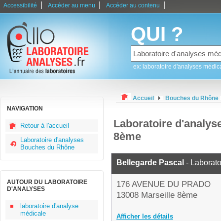
|
|
|
Accessibilité
Accéder au menu
Accéder au contenu
QUI ?
ex: laboratoire d'analyses médic
Accueil
Bouches du Rhône
NAVIGATION
Laboratoire d'analys
Retour à l'accueil
8ème
Laboratoire d'analyses
Bouches du Rhône
Bellegarde Pascal
- Laborato
AUTOUR DU LABORATOIRE
176 AVENUE DU PRADO
D'ANALYSES
13008 Marseille 8ème
laboratoire d'analyse
médicale
Afficher les détails