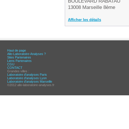
BOULEVARD RABATAU
13008 Marseille 8ème
Afficher les détails
Haut de page
Allo-Laboratoire-Analyses ?
Sites Partenaires
Liens Partenaires
CGU
CONTACT
Grandes villes :
Laboratoire d'analyses Paris
Laboratoire d'analyses Lyon
Laboratoire d'analyses Marseille
©2012 allo-laboratoire-analyses.fr