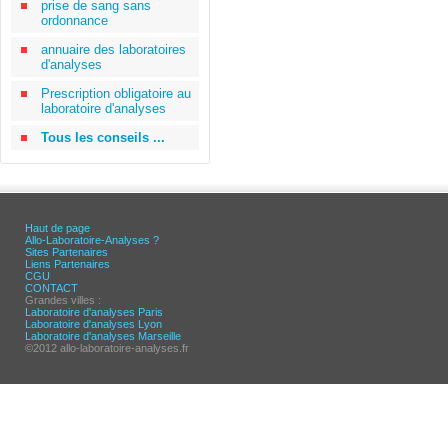
prise de sang sans
ordonnance
annuaire des laboratoires
d'analyses
Prescription obligatoire au
laboratoire d'analyses
Tous les conseils ...
Haut de page
Allo-Laboratoire-Analyses ?
Sites Partenaires
Liens Partenaires
CGU
CONTACT
Grandes villes :
Laboratoire d'analyses Paris
Laboratoire d'analyses Lyon
Laboratoire d'analyses Marseille
©2012 allo-laboratoire-analyses.fr