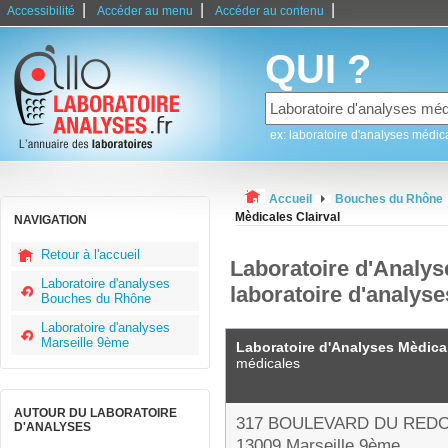
|
|
|
Accessibilité
Accéder au menu
Accéder au contenu
QUI ?
ex: laboratoire d'analyses médic
Accueil
Bouches du Rhône
Mèdicales Clairval
NAVIGATION
Retour à l'accueil
Laboratoire d'Analyse
Laboratoire d'analyses
laboratoire d'analys
Bouches du Rhône
Laboratoire d'analyses
Marseille 9ème
Laboratoire d'Analyses Mèdical
médicales
AUTOUR DU LABORATOIRE
317 BOULEVARD DU RED
D'ANALYSES
13009 Marseille 9ème