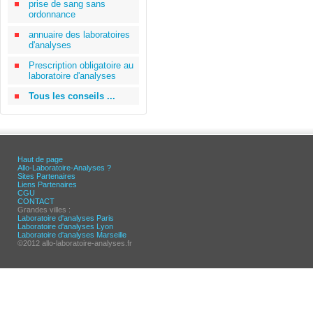
prise de sang sans
ordonnance
annuaire des laboratoires
d'analyses
Prescription obligatoire au
laboratoire d'analyses
Tous les conseils ...
Haut de page
Allo-Laboratoire-Analyses ?
Sites Partenaires
Liens Partenaires
CGU
CONTACT
Grandes villes :
Laboratoire d'analyses Paris
Laboratoire d'analyses Lyon
Laboratoire d'analyses Marseille
©2012 allo-laboratoire-analyses.fr