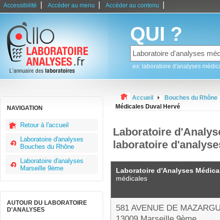
|
|
|
Accessibilité
Accéder au menu
Accéder au contenu
QUI ?
ex: laboratoire d'analyses médic
Accueil
Bouches du Rhône
Médicales Duval Hervé
NAVIGATION
Retour à l'accueil
Laboratoire d'Analys
Laboratoire d'analyses
laboratoire d'analys
Bouches du Rhône
Laboratoire d'analyses
Marseille 9ème
Laboratoire d'Analyses Médica
médicales
AUTOUR DU LABORATOIRE
581 AVENUE DE MAZARG
D'ANALYSES
13009 Marseille 9ème