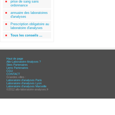
prise de sang sans
ordonnance
annuaire des laboratoires
d'analyses
Prescription obligatoire au
laboratoire d'analyses
Tous les conseils ...
Haut de page
Allo-Laboratoire-Analyses ?
Sites Partenaires
Liens Partenaires
CGU
CONTACT
Grandes villes :
Laboratoire d'analyses Paris
Laboratoire d'analyses Lyon
Laboratoire d'analyses Marseille
©2012 allo-laboratoire-analyses.fr