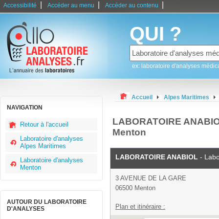
|
|
|
Accessibilité
Accéder au menu
Accéder au contenu
QUI ?
ex: laboratoire d'analyses médic
Accueil
Alpes Maritimes
NAVIGATION
LABORATOIRE ANABIOL -
Retour à l'accueil
Menton
Laboratoire d'analyses
Alpes Maritimes
LABORATOIRE ANABIOL
- Labo
Laboratoire d'analyses
Menton
3 AVENUE DE LA GARE
06500 Menton
AUTOUR DU LABORATOIRE
Plan et itinéraire :
D'ANALYSES